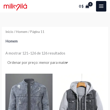
Ordenado
Skip
P
P
por
0
$
preço:
to
r
r
menor
para
content
e
e
maior
ç
ç
Início
/
Homem
/ Página 11
o
o
Homem
í
á
A mostrar 121–126 de 126 resultados
n
x
i
i
o
o