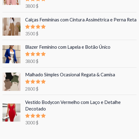
Avaliação
3800
$
5.00
de 5
Calças Femininas com Cintura Assimétrica e Perna Reta
Avaliação
3500
$
5.00
de 5
Blazer Feminino com Lapela e Botão Único
Avaliação
3800
$
5.00
de 5
Malhado Simples Ocasional Regata & Camisa
Avaliação
2800
$
5.00
de 5
Vestido Bodycon Vermelho com Laço e Detalhe
Decotado
Avaliação
3000
$
5.00
de 5