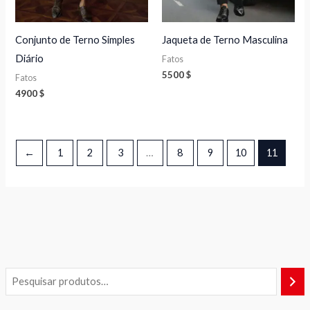
Conjunto de Terno Simples
Jaqueta de Terno Masculina
Diário
Fatos
5500
$
Fatos
4900
$
←
1
2
3
…
8
9
10
11