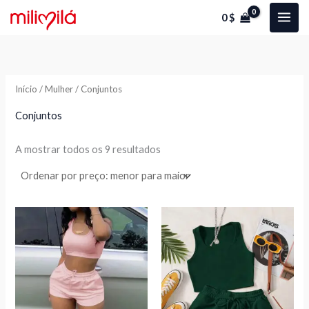
Ordenado
Skip
P
P
por
0
$
preço:
to
r
r
menor
para
content
e
e
maior
ç
ç
Início
/
Mulher
/ Conjuntos
o
o
Conjuntos
í
á
A mostrar todos os 9 resultados
n
x
i
i
o
o