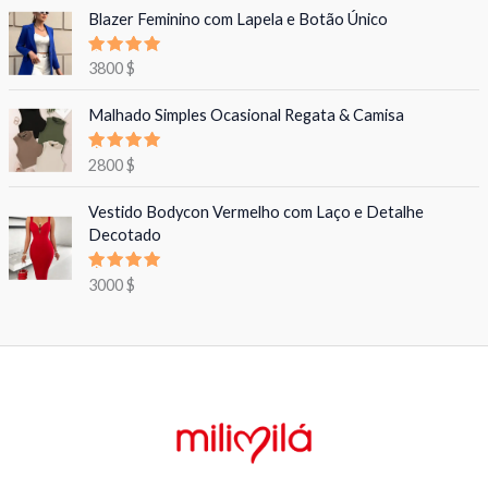
Blazer Feminino com Lapela e Botão Único
Avaliação
3800
$
5.00
de 5
Malhado Simples Ocasional Regata & Camisa
Avaliação
2800
$
5.00
de 5
Vestido Bodycon Vermelho com Laço e Detalhe
Decotado
Avaliação
3000
$
5.00
de 5