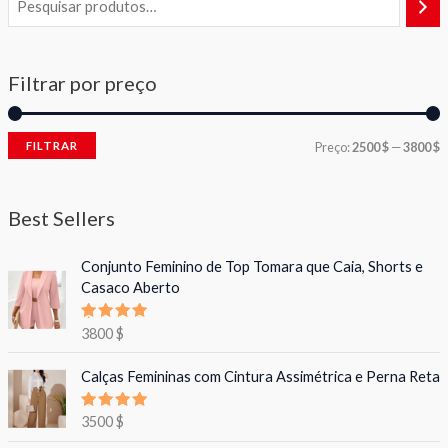
Filtrar por preço
FILTRAR
Preço:
2500 $
—
3800 $
Best Sellers
Conjunto Feminino de Top Tomara que Caia, Shorts e
Casaco Aberto
Avaliação
3800
$
5.00
de 5
Calças Femininas com Cintura Assimétrica e Perna Reta
Avaliação
3500
$
5.00
de 5