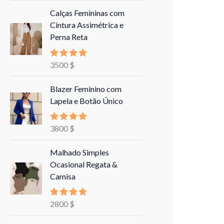
Calças Femininas com
Cintura Assimétrica e
Perna Reta
3500
$
Avaliação
5.00
de 5
Blazer Feminino com
Lapela e Botão Único
3800
$
Avaliação
5.00
de 5
Malhado Simples
Ocasional Regata &
Camisa
2800
$
Avaliação
5.00
de 5