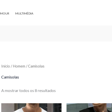
Ordenado
por
preço:
menor
AMOUR
MULTIMÉDIA
para
maior
Início
/
Homem
/ Camisolas
Camisolas
A mostrar todos os 8 resultados