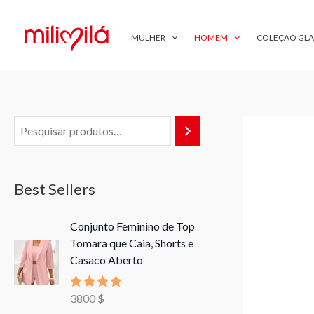
Skip
to
MULHER
HOMEM
COLEÇÃO GL
content
Best Sellers
Conjunto Feminino de Top
Tomara que Caia, Shorts e
Casaco Aberto
3800
$
Avaliação
5.00
de 5