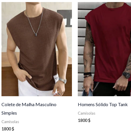
Colete de Malha Masculino
Homens Sólido Top Tank
Simples
Camisolas
1800
$
Camisolas
1800
$