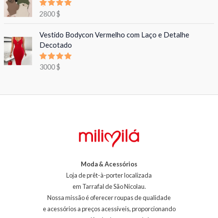
Avaliação
2800
$
5.00
de 5
Vestido Bodycon Vermelho com Laço e Detalhe
Decotado
Avaliação
3000
$
5.00
de 5
Moda & Acessórios
Loja de prêt-à-porter localizada
em Tarrafal de São Nicolau.
Nossa missão é oferecer roupas de qualidade
e acessórios a preços acessíveis, proporcionando