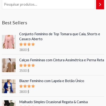
Best Sellers
Conjunto Feminino de Top Tomara que Caia, Shorts e
Casaco Aberto
Avaliação
3800
$
5.00
de 5
Calças Femininas com Cintura Assimétrica e Perna Reta
Avaliação
3500
$
5.00
de 5
Blazer Feminino com Lapela e Botão Único
Avaliação
3800
$
5.00
de 5
Malhado Simples Ocasional Regata & Camisa