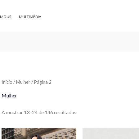
Ordenado
por
preço:
menor
AMOUR
MULTIMÉDIA
para
maior
Início
/
Mulher
/ Página 2
Mulher
A mostrar 13–24 de 146 resultados