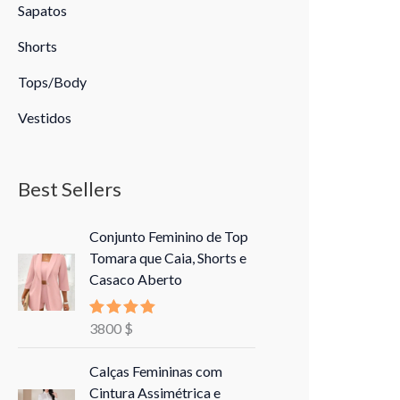
Sapatos
Shorts
Tops/Body
Vestidos
Best Sellers
Conjunto Feminino de Top
Tomara que Caia, Shorts e
Casaco Aberto
3800
$
Avaliação
5.00
de 5
Calças Femininas com
Cintura Assimétrica e