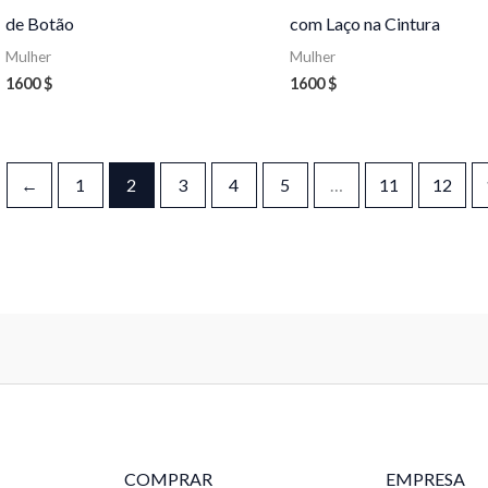
de Botão
com Laço na Cintura
Mulher
Mulher
1600
$
1600
$
←
1
2
3
4
5
…
11
12
COMPRAR
EMPRESA