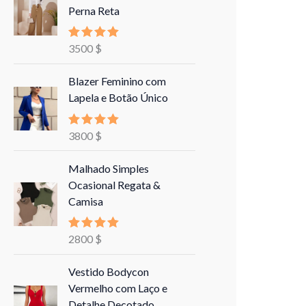
Perna Reta
3500
$
Avaliação
5.00
de 5
Blazer Feminino com
Lapela e Botão Único
3800
$
Avaliação
5.00
de 5
Malhado Simples
Ocasional Regata &
Camisa
2800
$
Avaliação
5.00
de 5
Vestido Bodycon
Vermelho com Laço e
Detalhe Decotado