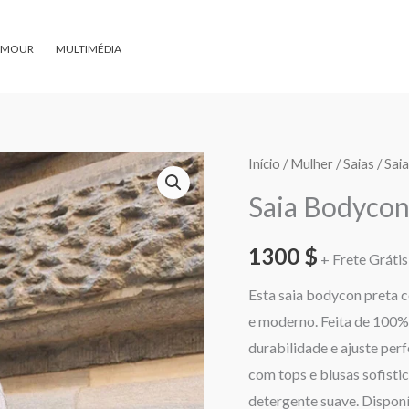
AMOUR
MULTIMÉDIA
Quantidade
Início
/
Mulher
/
Saias
/ Sai
de
Saia Bodycon
Saia
Bodycon
1300
$
+ Frete Grátis 
com
Esta saia bodycon preta 
Babado
e moderno. Feita de 100% 
na
durabilidade e ajuste perf
Bainha
com tops e blusas sofisti
detergente suave. Disponí