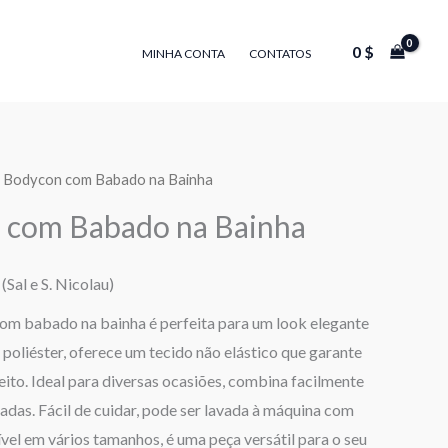
0
$
MINHA CONTA
CONTATOS
a Bodycon com Babado na Bainha
 com Babado na Bainha
(Sal e S. Nicolau)
com babado na bainha é perfeita para um look elegante
poliéster, oferece um tecido não elástico que garante
eito. Ideal para diversas ocasiões, combina facilmente
cadas. Fácil de cuidar, pode ser lavada à máquina com
vel em vários tamanhos, é uma peça versátil para o seu