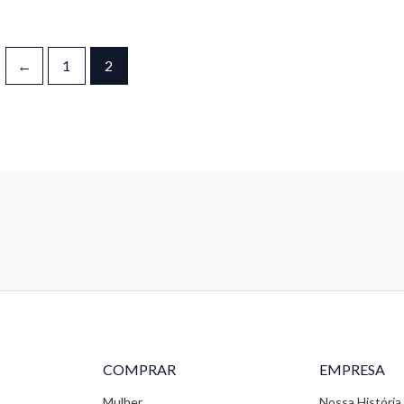
←
1
2
COMPRAR
EMPRESA
Mulher
Nossa História