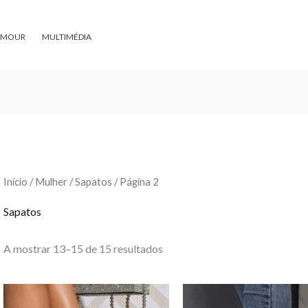
Ordenado
por
preço:
menor
AMOUR
MULTIMÉDIA
para
maior
Início
/
Mulher
/
Sapatos
/ Página 2
Sapatos
A mostrar 13–15 de 15 resultados