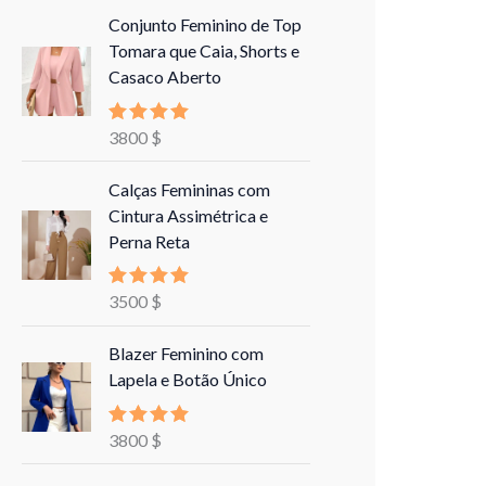
Conjunto Feminino de Top
Tomara que Caia, Shorts e
Casaco Aberto
3800
$
Avaliação
5.00
de 5
Calças Femininas com
Cintura Assimétrica e
Perna Reta
3500
$
Avaliação
5.00
de 5
Blazer Feminino com
Lapela e Botão Único
3800
$
Avaliação
5.00
de 5