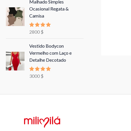
Malhado Simples
Ocasional Regata &
Camisa
2800
$
Avaliação
5.00
de 5
Vestido Bodycon
Vermelho com Laço e
Detalhe Decotado
3000
$
Avaliação
5.00
de 5