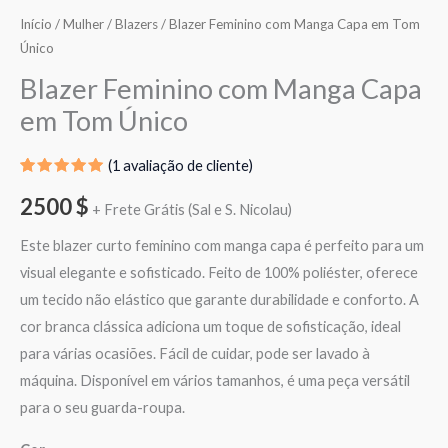
Início
/
Mulher
/
Blazers
/ Blazer Feminino com Manga Capa em Tom
Único
Blazer Feminino com Manga Capa
em Tom Único
(
1
avaliação de cliente)
Classificado
1
com
5.00
2500
$
+ Frete Grátis (Sal e S. Nicolau)
em 5 com
base em
classificação
Este blazer curto feminino com manga capa é perfeito para um
de cliente
visual elegante e sofisticado. Feito de 100% poliéster, oferece
um tecido não elástico que garante durabilidade e conforto. A
cor branca clássica adiciona um toque de sofisticação, ideal
para várias ocasiões. Fácil de cuidar, pode ser lavado à
máquina. Disponível em vários tamanhos, é uma peça versátil
para o seu guarda-roupa.