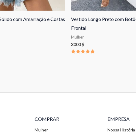
Sólido com Amarração e Costas
Vestido Longo Preto com Botõ
Frontal
Mulher
3000
$
Avaliação
5.00
de 5
COMPRAR
EMPRESA
Mulher
Nossa História