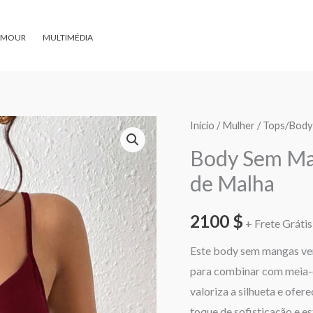
AMOUR
MULTIMÉDIA
Quantidade
Início
/
Mulher
/
Tops/Body
de
Body Sem Ma
Body
de Malha
Sem
Mangas
2100
$
+ Frete Grátis 
Vermelho
com
Este body sem mangas ver
Painel
para combinar com meia-ca
de
valoriza a silhueta e ofer
Malha
toque de sofisticação e es