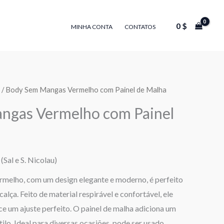
0
$
MINHA CONTA
CONTATOS
/ Body Sem Mangas Vermelho com Painel de Malha
ngas Vermelho com Painel
(Sal e S. Nicolau)
melho, com um design elegante e moderno, é perfeito
lça. Feito de material respirável e confortável, ele
ece um ajuste perfeito. O painel de malha adiciona um
tilo. Ideal para diversas ocasiões, pode ser usado