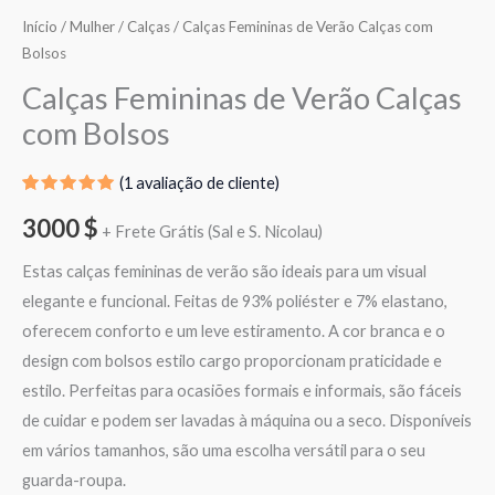
Início
/
Mulher
/
Calças
/ Calças Femininas de Verão Calças com
Bolsos
Calças Femininas de Verão Calças
com Bolsos
(
1
avaliação de cliente)
Classificado
1
com
5.00
3000
$
+ Frete Grátis (Sal e S. Nicolau)
em 5 com
base em
classificação
Estas calças femininas de verão são ideais para um visual
de cliente
elegante e funcional. Feitas de 93% poliéster e 7% elastano,
oferecem conforto e um leve estiramento. A cor branca e o
design com bolsos estilo cargo proporcionam praticidade e
estilo. Perfeitas para ocasiões formais e informais, são fáceis
de cuidar e podem ser lavadas à máquina ou a seco. Disponíveis
em vários tamanhos, são uma escolha versátil para o seu
guarda-roupa.