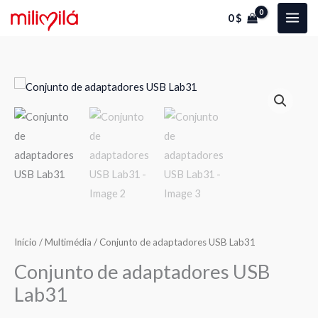
Skip
0
$
to
content
Quantidade
de
Conjunto
de
adaptadores
USB
Lab31
Início
/
Multimédia
/ Conjunto de adaptadores USB Lab31
Conjunto de adaptadores USB
Lab31