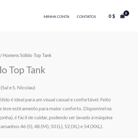
0
$
MINHA CONTA
CONTATOS
/ Homens Sólido Top Tank
do Top Tank
(Sal e S. Nicolau)
lido é ideal para um visual casual e confortável. Feito
e leve estiramento para maior conforto. Disponível na
onha), é fácil de cuidar, podendo ser lavado à máquina
tamanhos 46 (S), 48 (M), 50 (L), 52 (XL) e 54 (XXL).