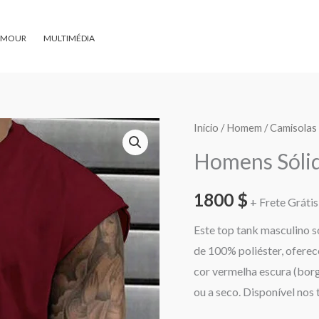
AMOUR
MULTIMÉDIA
Quantidade
Início
/
Homem
/
Camisolas
de
Homens Sóli
Homens
Sólido
1800
$
+ Frete Grátis 
Top
Este top tank masculino só
Tank
de 100% poliéster, oferec
cor vermelha escura (borg
ou a seco. Disponível nos 