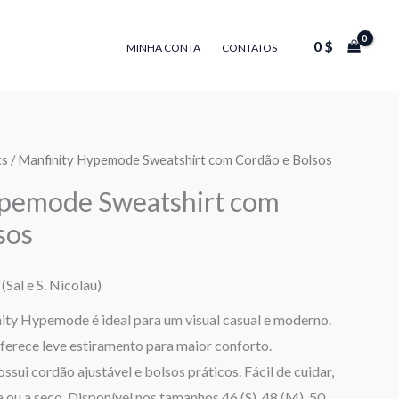
0
$
MINHA CONTA
CONTATOS
ts
/ Manfinity Hypemode Sweatshirt com Cordão e Bolsos
ypemode Sweatshirt com
sos
(Sal e S. Nicolau)
ity Hypemode é ideal para um visual casual e moderno.
oferece leve estiramento para maior conforto.
ossui cordão ajustável e bolsos práticos. Fácil de cuidar,
 ou a seco. Disponível nos tamanhos 46 (S), 48 (M), 50