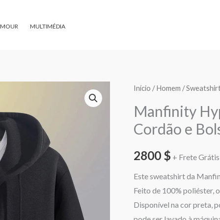
AMOUR
MULTIMÉDIA
Quantidade
Início
/
Homem
/
Sweatshir
de
Manfinity H
Manfinity
Cordão e Bol
Hypemode
Sweatshirt
2800
$
+ Frete Grátis 
com
Cordão
Este sweatshirt da Manfin
e
Feito de 100% poliéster, 
Bolsos
Disponível na cor preta, p
pode ser lavado à máquina