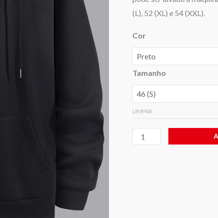
(L), 52 (XL) e 54 (XXL).
Cor
Tamanho
LIMPAR