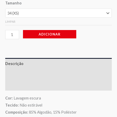
Tamanho
LIMPAR
ADICIONAR
Descrição
Informação adicional
Avaliações (0)
Cor:
Lavagem escura
Tecido:
Não estirável
Composição:
85% Algodão, 15% Poliéster