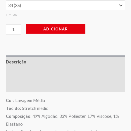
LIMPAR
ADICIONAR
Descrição
Informação adicional
Avaliações (0)
Cor:
Lavagem Média
Tecido:
Stretch médio
Composição:
49% Algodão, 33% Poliéster, 17% Viscose, 1%
Elastano