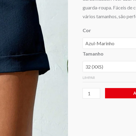
para
guarda-roupa. Fáceis de c
Verão
vários tamanhos, são perfe
Cor
Tamanho
LIMPAR