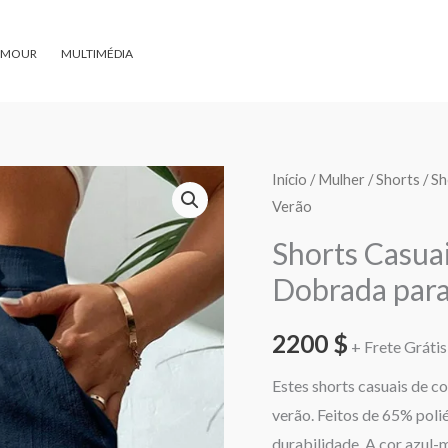
AMOUR
MULTIMÉDIA
Quantidade
Início
/
Mulher
/
Shorts
/ Sh
Verão
de
Shorts
Shorts Casuai
Casuais
Dobrada para
de
Cor
2200
$
+ Frete Grátis 
Sólida
com
Estes shorts casuais de co
Barra
verão. Feitos de 65% poli
Dobrada
durabilidade. A cor azul-