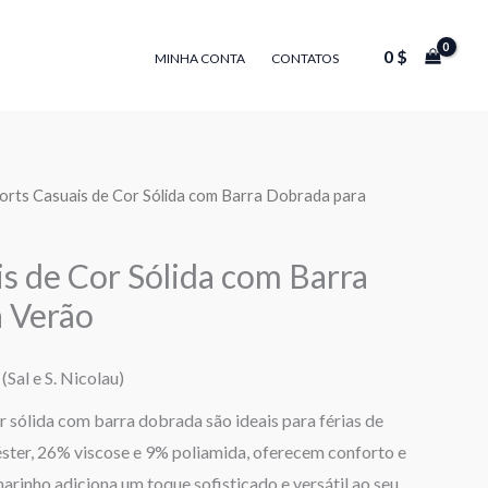
0
$
MINHA CONTA
CONTATOS
orts Casuais de Cor Sólida com Barra Dobrada para
s de Cor Sólida com Barra
 Verão
(Sal e S. Nicolau)
r sólida com barra dobrada são ideais para férias de
éster, 26% viscose e 9% poliamida, oferecem conforto e
marinho adiciona um toque sofisticado e versátil ao seu