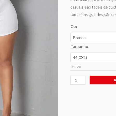
Lisa
casuais, são fáceis de cu
tamanhos grandes, são uma
Cor
Tamanho
LIMPAR