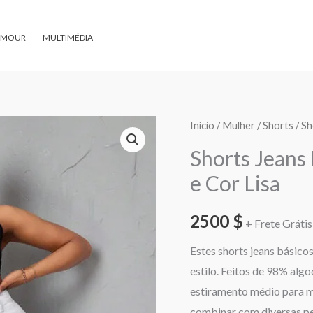
AMOUR
MULTIMÉDIA
Quantidade
Início
/
Mulher
/
Shorts
/ Sh
de
Shorts Jeans
Shorts
e Cor Lisa
Jeans
Básico
2500
$
+ Frete Grátis 
em
Tamanho
Estes shorts jeans básicos
Grande
estilo. Feitos de 98% al
e
estiramento médio para mai
Cor
combinar com diversas pe