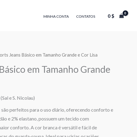
0
$
MINHA CONTA
CONTATOS
orts Jeans Básico em Tamanho Grande e Cor Lisa
 Básico em Tamanho Grande
(Sal e S. Nicolau)
 são perfeitos para o uso diário, oferecendo conforto e
godão e 2% elastano, possuem um tecido com
or conforto. A cor branca é versátil e fácil de
ças do guarda-roupa. Ideal para várias ocasiões