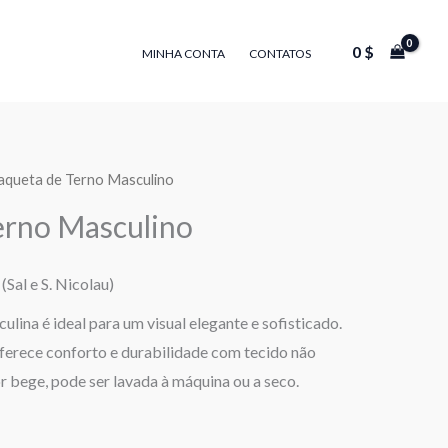
0
$
MINHA CONTA
CONTATOS
Jaqueta de Terno Masculino
erno Masculino
(Sal e S. Nicolau)
ulina é ideal para um visual elegante e sofisticado.
oferece conforto e durabilidade com tecido não
or bege, pode ser lavada à máquina ou a seco.