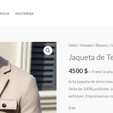
AMOUR
MULTIMÉDIA
Quantidade
Início
/
Homem
/
Blazers
/ 
de
Jaqueta de T
Jaqueta
de
4500
$
+ Frete Grátis 
Terno
Esta jaqueta de terno masc
Masculino
Feita de 100% poliéster, 
estirável. Disponível na c
Cor