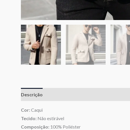
Descrição
Informação adicional
Avaliações (0)
Cor:
Caqui
Tecido:
Não estirável
Composição:
100% Poliéster