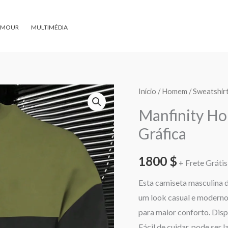
AMOUR
MULTIMÉDIA
Quantidade
Início
/
Homem
/
Sweatshir
de
Manfinity H
Manfinity
Gráfica
Homme
Camiseta
1800
$
+ Frete Grátis 
com
Estampa
Esta camiseta masculina d
Gráfica
um look casual e moderno.
para maior conforto. Dispo
Fácil de cuidar, pode ser 