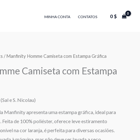
0
$
MINHA CONTA
CONTATOS
ts
/ Manfinity Homme Camiseta com Estampa Gráfica
omme Camiseta com Estampa
(Sal e S. Nicolau)
a Manfinity apresenta uma estampa gráfica, ideal para
 Feita de 100% poliéster, oferece leve estiramento
nível na cor laranja, é perfeita para diversas ocasiões.
lavada à máquina, mas não deve ser lavada a seco.