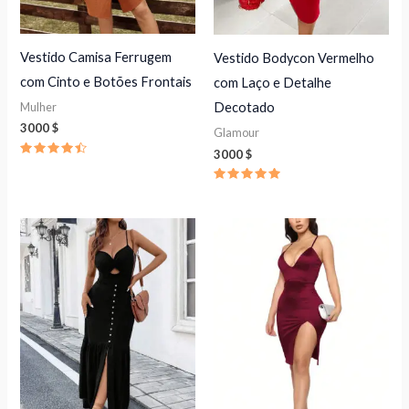
Vestido Camisa Ferrugem
Vestido Bodycon Vermelho
com Cinto e Botões Frontais
com Laço e Detalhe
Decotado
Mulher
3000
$
Glamour
3000
$
Avaliação
4.50
de 5
Avaliação
5.00
de 5