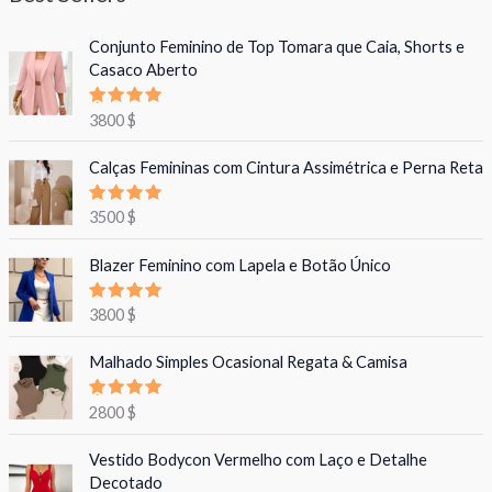
Conjunto Feminino de Top Tomara que Caia, Shorts e
Casaco Aberto
Avaliação
3800
$
5.00
de 5
Calças Femininas com Cintura Assimétrica e Perna Reta
Avaliação
3500
$
5.00
de 5
Blazer Feminino com Lapela e Botão Único
Avaliação
3800
$
5.00
de 5
Malhado Simples Ocasional Regata & Camisa
Avaliação
2800
$
5.00
de 5
Vestido Bodycon Vermelho com Laço e Detalhe
Decotado