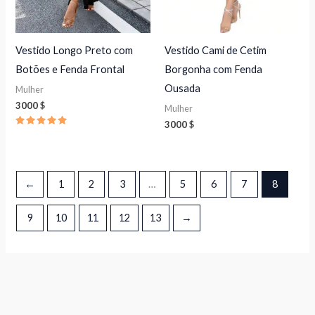
Vestido Longo Preto com
Vestido Cami de Cetim
Botões e Fenda Frontal
Borgonha com Fenda
Ousada
Mulher
3000
$
Mulher
3000
$
Avaliação
5.00
de 5
←
1
2
3
…
5
6
7
8
9
10
11
12
13
→