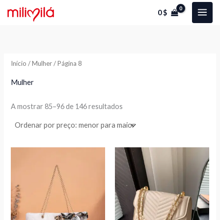
Ordenado
Skip
P
P
por
0
$
preço:
to
r
r
menor
para
content
e
e
maior
ç
ç
Início
/
Mulher
/ Página 8
o
o
Mulher
í
á
A mostrar 85–96 de 146 resultados
n
x
i
i
o
o