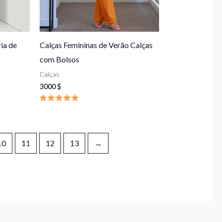
ia de
Calças Femininas de Verão Calças
com Bolsos
Calças
3000
$
Avaliação
5.00
de 5
10
11
12
13
→