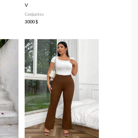
V
Conjuntos
3000
$