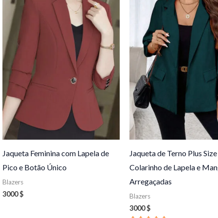
Jaqueta Feminina com Lapela de
Jaqueta de Terno Plus Siz
Pico e Botão Único
Colarinho de Lapela e Ma
Arregaçadas
Blazers
3000
$
Blazers
3000
$