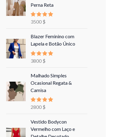
Perna Reta
3500
$
Avaliação
5.00
de 5
Blazer Feminino com
Lapela e Botão Único
3800
$
Avaliação
5.00
de 5
Malhado Simples
Ocasional Regata &
Camisa
2800
$
Avaliação
5.00
de 5
Vestido Bodycon
Vermelho com Laço e
Detalhe Decotado