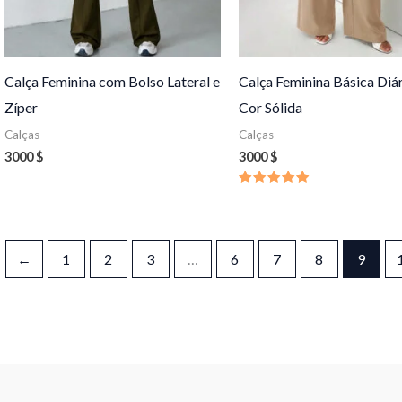
Calça Feminina com Bolso Lateral e
Calça Feminina Básica Diár
Zíper
Cor Sólida
Calças
Calças
3000
$
3000
$
Avaliação
5.00
de 5
←
1
2
3
…
6
7
8
9