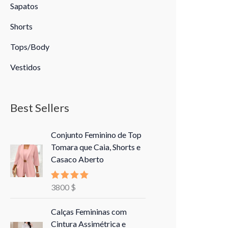
Sapatos
Shorts
Tops/Body
Vestidos
Best Sellers
Conjunto Feminino de Top
Tomara que Caia, Shorts e
Casaco Aberto
3800
$
Avaliação
5.00
de 5
Calças Femininas com
Cintura Assimétrica e